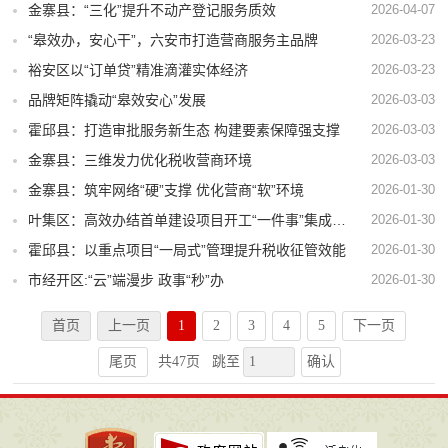
金寨县：“三化”提升不动产登记服务质效
2026-04-07
“皋效办，安心干”，六安市打造营商服务主品牌
2026-03-23
裕安区以“订单贷”精准滴灌实体经济
2026-03-23
品牌矩阵撬动“皋效安心”发展
2026-03-03
霍邱县：打造审批服务新生态 构建要素保障强支撑
2026-03-03
金寨县：三维发力优化税收营商环境
2026-03-03
金寨县：筑牢网络“硬”支撑 优化营商“软”环境
2026-01-30
叶集区：高效办结首单建设项目开工“一件事”集成服务业务
2026-01-30
霍邱县：以重点项目“一局式”管理提升税收征管效能
2026-01-30
市经开区:“云”端漫步 政事“秒”办
2026-01-30
首页
上一页
1
2
3
4
5
下一页
确认
尾页
共47页
跳至