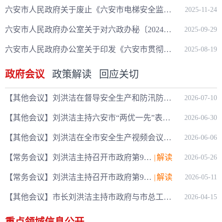
六安市人民政府关于废止《六安市电梯安全监督管理暂行办法》的决定
2025-11-24
六安市人民政府办公室关于对六政办秘〔2024〕17号文件部分内容进行修改的通知
2025-09-29
六安市人民政府办公室关于印发《六安市贯彻落实〈安徽省物业专项维修资金管理办法〉有关举措》的通知
2025-08-19
政府会议
政策解读
回应关切
【其他会议】刘洪洁在督导安全生产和防汛防台风准备工作时强调 抓实抓细各项措施 确保人民群...
2026-07-10
【其他会议】刘洪洁主持六安市“两优一先”表彰大会
2026-06-30
【其他会议】刘洪洁在全市安全生产视频会议上强调 坚决绷紧安全生产之弦 有效防范遏制各类事...
2026-06-06
【常务会议】刘洪洁主持召开市政府第92次常务会议
|
解读
2026-05-26
【常务会议】刘洪洁主持召开市政府第91次常务会议
|
解读
2026-05-11
【其他会议】市长刘洪洁主持市政府与市总工会2026年联席会议并讲话
2026-04-15