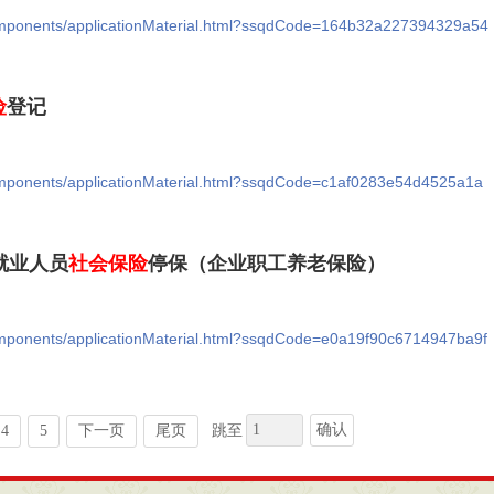
/components/applicationMaterial.html?ssqdCode=164b32a227394329a54
险
登记
/components/applicationMaterial.html?ssqdCode=c1af0283e54d4525a1a
就业人员
社会保险
停保（企业职工养老保险）
/components/applicationMaterial.html?ssqdCode=e0a19f90c6714947ba9f
确认
4
5
下一页
尾页
跳至