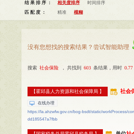
结果排序：
相关度排序
时间排序
六安市统计局(
0
)
六安市林业
匹配度：
精准
模糊
六安市国防动员办公室（六安
六安市公共资源交易监督管理
六安市地震局(
0
)
六安市住房
没有您想找的搜索结果？尝试智能助理
搜索
社会保险
，
共找到
603
条结果，用时
0.77
社会
【霍邱县人力资源和社会保障局 】
在线办理
https://la.ahzwfw.gov.cn/bog-bsdt/static/workProcess
dd185547a7fbb
单位
社
【国家税务总局霍邱县税务局 】