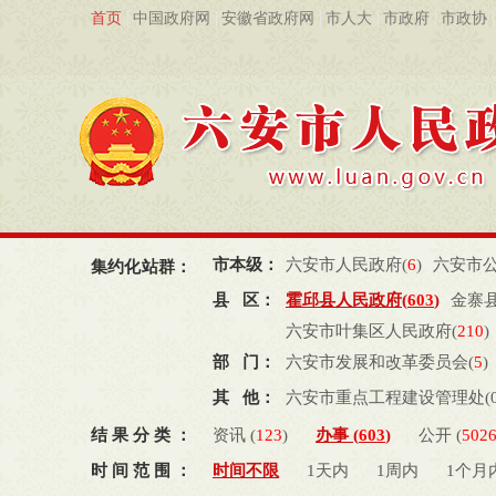
首页
中国政府网
安徽省政府网
市人大
市政府
市政协
市本级：
六安市人民政府(
6
)
六安市公
集约化站群：
县 区：
霍邱县人民政府(
603
)
金寨
六安市叶集区人民政府(
210
)
部 门：
六安市发展和改革委员会(
5
)
六安市民政局(
23
)
六安市司
其 他：
六安市重点工程建设管理处(
六安市生态环境局(
2
)
六安
结果分类：
资讯 (
123
)
办事 (
603
)
公开 (
502
六安市水利局(
0
)
六安市商
时间范围：
时间不限
1天内
1周内
1个月
六安市卫生健康委员会(
0
)