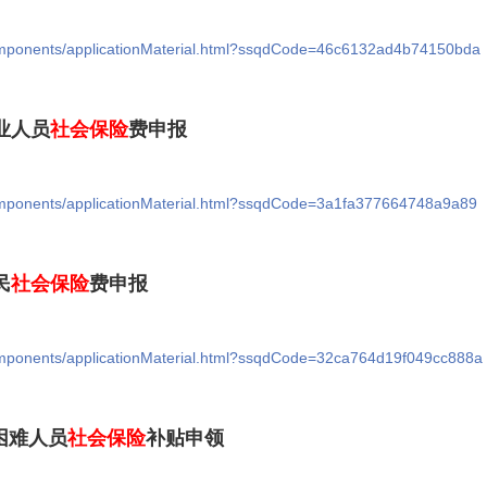
/components/applicationMaterial.html?ssqdCode=46c6132ad4b74150bda
业人员
社会保险
费申报
/components/applicationMaterial.html?ssqdCode=3a1fa377664748a9a89
民
社会保险
费申报
/components/applicationMaterial.html?ssqdCode=32ca764d19f049cc888a
困难人员
社会保险
补贴申领