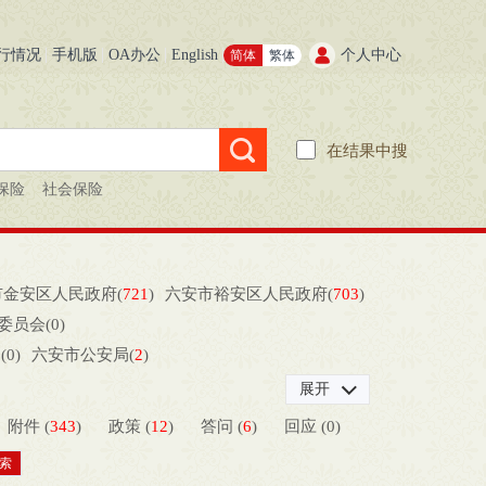
行情况
手机版
OA办公
English
个人中心
简体
繁体
在结果中搜
保险
社会保险
市金安区人民政府(
721
)
六安市裕安区人民政府(
703
)
委员会(
0
)
(
0
)
六安市公安局(
2
)
市自然资源和规划局(
0
)
展开
安市乡村振兴局）(
1
)
附件 (
343
)
政策 (
12
)
答问 (
6
)
回应 (
0
)
广播电视局、六安市文物局）(
6
)
安市市场监督管理局(
1
)