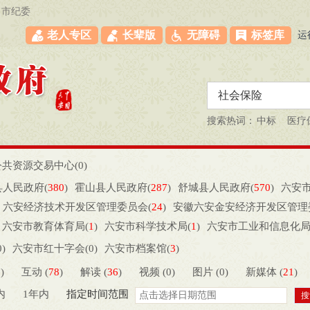
市纪委
老人专区
长辈版
无障碍
标签库
运
搜索热词：
中标
医疗
共资源交易中心(
0
)
县人民政府(
380
)
霍山县人民政府(
287
)
舒城县人民政府(
570
)
六安
六安经济技术开发区管理委员会(
24
)
安徽六安金安经济开发区管理
六安市教育体育局(
1
)
六安市科学技术局(
1
)
六安市工业和信息化局
法局(
0
)
六安市财政局(
0
)
六安市人力资源和社会保障局(
108
)
六安
0
)
六安市红十字会(
0
)
六安市档案馆(
3
)
市住房和城乡建设局(
0
)
六安市交通运输局(
5
)
六安市农业农村局（六
6
)
互动 (
78
)
解读 (
36
)
视频 (
0
)
图片 (
0
)
新媒体 (
21
)
务局（六安市人民政府口岸办公室）(
0
)
六安市文化和旅游局（六安市
内
1年内
指定时间范围
六安市退役军人事务局(
1
)
六安市应急管理局(
0
)
六安市审计局(
0
)
六