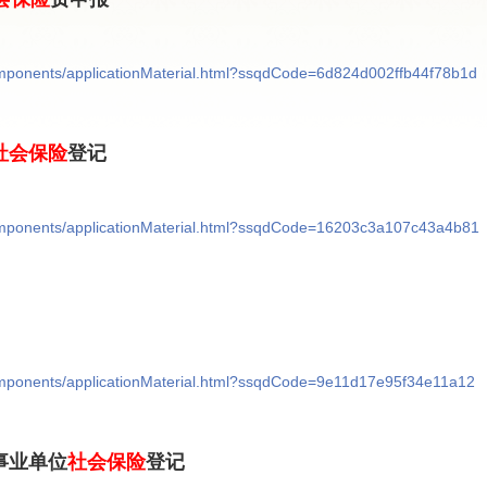
/components/applicationMaterial.html?ssqdCode=6d824d002ffb44f78b1d
社会保险
登记
/components/applicationMaterial.html?ssqdCode=16203c3a107c43a4b81
/components/applicationMaterial.html?ssqdCode=9e11d17e95f34e11a12
事业单位
社会保险
登记