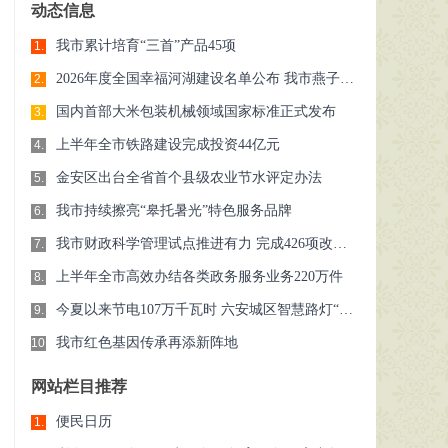
动态信息
我市累计培育“三首”产品45项
1.
2026年度全国幸福河湖建设名单公布 我市燕子河成功入选
2.
国内首部大米包装机械领域国家标准正式发布
3.
上半年全市铁路建设完成投资44亿元
4.
金安区出台全省首个县级农业节水评定办法
5.
我市持续擦亮“皋托暑光”特色服务品牌
6.
我市财政科学管理试点推进有力 完成426项改革举措，总体进度达91％
7.
上半年全市高效办结各类政务服务业务220万件
8.
今夏以来节电107万千瓦时 六安城区智慧路灯“让电于民”
9.
我市红色基因传承再添新阵地
10.
网站栏目推荐
便民日历
1.