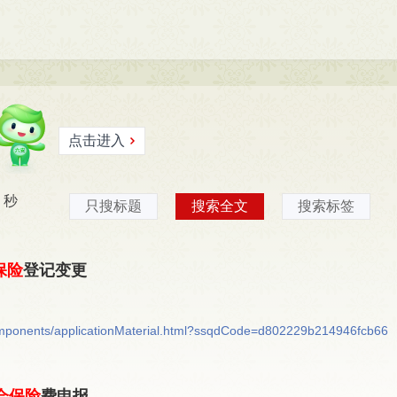
局(
3
)
六安市医疗保障局(
11
)
六安市城市管理局(
0
)
市人民防空办公室）(
0
)
六安市信访局(
0
)
六安市数据资源管理局(
局(
0
)
六安市机关事务管理处(
0
)
六安市投资创业中心(
0
)
六安市供
公积金管理中心(
0
)
点击进入
秒
只搜标题
搜索全文
搜索标签
保险
登记变更
/components/applicationMaterial.html?ssqdCode=d802229b214946fcb66
会保险
费申报