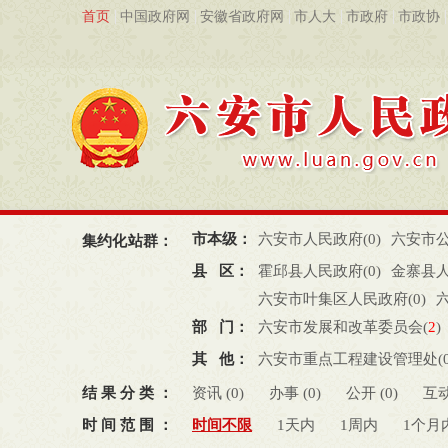
首页
中国政府网
安徽省政府网
市人大
市政府
市政协
市本级：
六安市人民政府(
0
)
六安市公
集约化站群：
县 区：
霍邱县人民政府(
0
)
金寨县人
六安市叶集区人民政府(
0
)
部 门：
六安市发展和改革委员会(
2
)
六安市民政局(
0
)
六安市司法
其 他：
六安市重点工程建设管理处(
六安市生态环境局(
1
)
六安
结果分类：
资讯 (
0
)
办事 (
0
)
公开 (
0
)
互动
六安市水利局(
0
)
六安市商
时间范围：
时间不限
1天内
1周内
1个月
六安市卫生健康委员会(
0
)