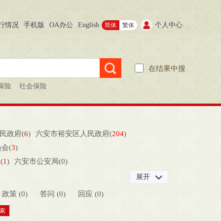
行情况
手机版
OA办公
English
个人中心
简体
繁体
在结果中搜
保险
社会保险
民政府(
6
)
六安市裕安区人民政府(
204
)
会(
3
)
(
1
)
六安市公安局(
0
)
然资源和规划局(
1
)
展开
安市乡村振兴局）(
0
)
政策 (
0
)
答问 (
0
)
回应 (
0
)
广播电视局、六安市文物局）(
1
)
安市市场监督管理局(
5
)