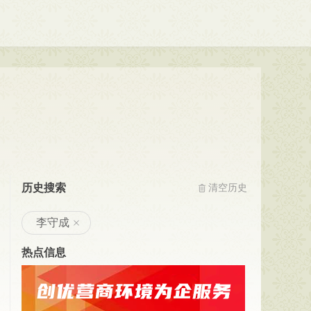
0
)
销合作社联合社(
1
)
历史搜索
清空历史
李守成
热点信息