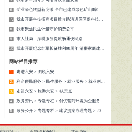
5.
矿业绿色转型新突破 全市已建成绿色矿山8家
6.
我市开展科技招商项目推介路演进园区促科技成果落地
7.
我市聚焦民生计量守护消费公平
8.
市人社局：深耕服务提质畅通便民路
9.
我市开展纪念红军长征胜利90周年 清廉家庭建设主题活动
10.
网站栏目推荐
走进六安 > 图说六安
1.
利企便民服务 > 民生服务 > 就业服务 > 就业创业 > 六安人事考试
2.
走进六安 > 旅游六安 > 4A景点
3.
政务资讯 > 专题专栏 > 创优营商环境为企服务专题 > 政策解读 > 政策
4.
政务公开 > 专题专栏 > 建议提案办理专题 > 2016年 > 政协委员提案办理结果 > 市政协四届三次会议
5.