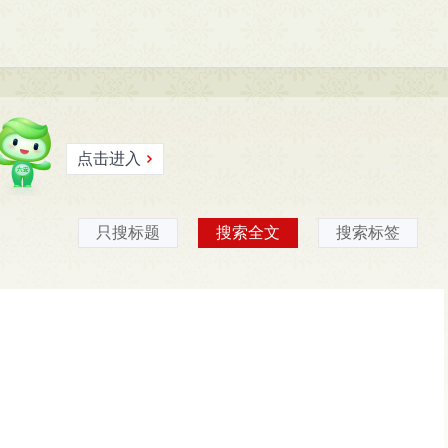
局(
1
)
六安市医疗保障局(
0
)
六安市城市管理局(
0
)
市人民防空办公室）(
0
)
六安市信访局(
1
)
六安市数据资源管理局(
局(
1
)
六安市机关事务管理处(
0
)
六安市投资创业中心(
0
)
六安市供
公积金管理中心(
0
)
点击进入
只搜标题
搜索全文
搜索标签