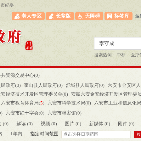
市纪委
老人专区
长辈版
无障碍
标签库
运
搜索热词：
中标
医疗
共资源交易中心(
0
)
民政府(
0
)
霍山县人民政府(
0
)
舒城县人民政府(
0
)
六安市金安区人
六安经济技术开发区管理委员会(
0
)
安徽六安金安经济开发区管理委员
六安市教育体育局(
5
)
六安市科学技术局(
0
)
六安市工业和信息化局
局(
0
)
六安市财政局(
0
)
六安市人力资源和社会保障局(
0
)
六安市自
0
)
六安市红十字会(
0
)
六安市档案馆(
0
)
市住房和城乡建设局(
0
)
六安市交通运输局(
0
)
六安市农业农村局（六
 (
0
)
解读 (
0
)
视频 (
0
)
图片 (
0
)
新媒体 (
0
)
附件 (
0
)
务局（六安市人民政府口岸办公室）(
0
)
六安市文化和旅游局（六安市
内
1年内
指定时间范围
六安市退役军人事务局(
0
)
六安市应急管理局(
0
)
六安市审计局(
1
)
六