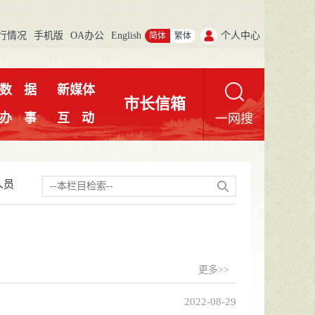
行情况
手机版
OA办公
English
个人中心
简体
繁体
数
据
新媒体
市长信箱
办
事
互
动
一网搜
人员
更多>>
2022-08-29