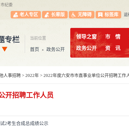
市纪委
老人专区
长辈版
无障碍
标签库
运
领导之窗
市
情
题专栏
当前位置
政务公开
资
讯
首页
政务公开
他人事招聘
>
2022年
>
2022年度六安市市直事业单位公开招聘工作
位公开招聘工作人员
测试2考生合成总成绩公示