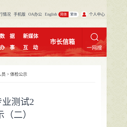
行情况
手机版
OA办公
English
个人中心
简体
繁体
数
据
新媒体
市长信箱
办
事
互
动
一网搜
人员
>
体检公示
专业测试2
示（二）