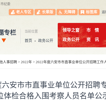
市纪委
老人专区
长辈版
无障碍
标签库
运
领导之窗
市
情
题专栏
当前位置
政务公开
资
讯
首页
政务公开
他人事招聘
>
2022年
>
2022年度六安市市直事业单位公开招聘工作
年度六安市市直事业单位公开招聘
位体检合格入围考察人员名单公