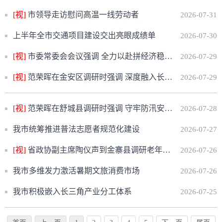
[视]
市领导走访慰问高温一线劳动者
2026-07-31
上半年全市交通项目建设交出亮眼成绩单
2026-07-30
[视]
市委常委会会议强调 全力以赴拼经济稳增长促发展 确保完成全年目标任务
2026-07-29
[视]
范荣晖在金安区调研时强调 深度融入长三角一体化发展 推动科技创新与产业创新深度融合
2026-07-29
[视]
范荣晖在舒城县调研时强调 守牢防汛安全底线 狠抓环保问题整改 切实维护群众生命安全、社会大局稳定
2026-07-28
我市统筹推进普法志愿者规范化建设
2026-07-27
[视]
省政协副主席陶仪声到金寨县调研老年人健康素养提升工作
2026-07-26
我市多维发力激活暑期文旅消费市场
2026-07-26
我市积极嵌入长三角产业分工体系
2026-07-25