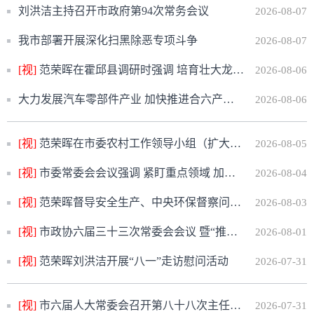
刘洪洁主持召开市政府第94次常务会议
2026-08-07
我市部署开展深化扫黑除恶专项斗争
2026-08-07
[视]
范荣晖在霍邱县调研时强调 培育壮大龙头企业 做大做强特色产业 加快推动县域经济高质量发展
2026-08-06
大力发展汽车零部件产业 加快推进合六产业同城化 市政协召开对口协商会
2026-08-06
[视]
范荣晖在市委农村工作领导小组（扩大）会议上强调 以更大力度更实举措推进常态化帮扶工作 长久守牢不发生规模性返贫致贫底线
2026-08-05
[视]
市委常委会会议强调 紧盯重点领域 加强排查整治 切实守牢安全生产底线
2026-08-04
[视]
范荣晖督导安全生产、中央环保督察问题整改、河湖长制等重点工作
2026-08-03
[视]
市政协六届三十三次常委会会议 暨“推进城市更新，提升城市品质”专题协商会召开
2026-08-01
[视]
范荣晖刘洪洁开展“八一”走访慰问活动
2026-07-31
[视]
市六届人大常委会召开第八十八次主任会议
2026-07-31