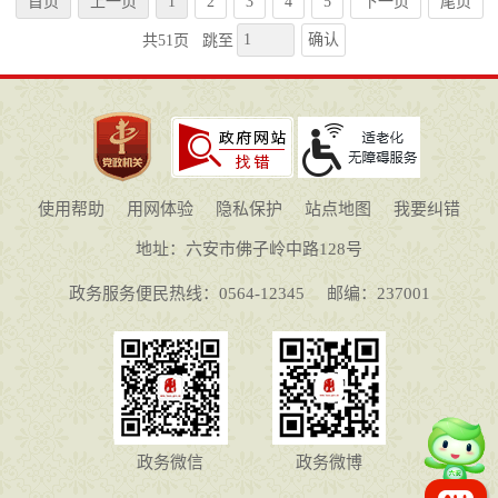
首页
上一页
1
2
3
4
5
下一页
尾页
确认
共51页
跳至
使用帮助
用网体验
隐私保护
站点地图
我要纠错
地址：六安市佛子岭中路128号
政务服务便民热线：0564-12345
邮编：237001
政务微信
政务微博