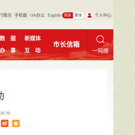
行情况
手机版
OA办公
English
个人中心
简体
繁体
数
据
新媒体
市长信箱
办
事
互
动
一网搜
动
8:30