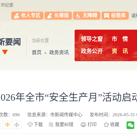
市纪委
老人专区
长辈版
无障碍
标签库
运
领导之窗
市
情
新要闻
当前位置
政务公开
资
讯
首页
政务资讯
2026年全市“安全生产月”活动启
次数：
696
信息来源：市新闻传媒中心
发布时间：2026-05-31 0
下载
我要纠错
打印
收藏
大
中
小