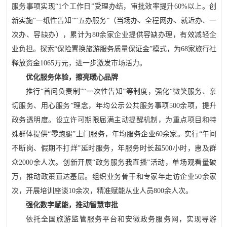
服务事项实现“1个工作日”受理办结，审批效率提升60%以上。创
新实施“一纸性告知”“五办服务”（当场办、全程网办、就近办、一
次办、容缺办），累计为80余家企业提供容缺办理，有效减轻企
业负担。探索“保险置换旅游服务质量保证金”模式，为68家旅行社
释放资金1065万元，进一步激发市场活力。
优化服务体验，擦亮暖心品牌
推行“首问负责制”“一次性告知”等制度，强化“微笑服务、亲
切服务、用心服务”理念，年均公示公共服务事项500余项，提升
政务透明度。设立许可期限届满主动提醒机制，为重点项目和特
殊群体提供“零跑腿”上门服务，年均服务企业60余家。实行“午间
不断岗、假期不打烊”延时服务，年服务时长超500小时，惠及群
众2000余人次。创新开展“政务服务我直播”活动，单场观看量破
万，推动政策直达基层。组织业务骨干和专家年走访企业50余家
次，开展培训座谈10余次，精准赋能从业人员800余人次。
强化数字赋能，推动智慧审批
依托全国旅游监管服务平台和安徽政务服务网，实现导游