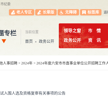
市纪委
老人专区
长辈版
无障碍
标签库
运
领导之窗
市
情
题专栏
当前位置
政务公开
资
讯
首页
政务公开
他人事招聘
>
2024年
>
2024年度六安市市直事业单位公开招聘工作
测试入围人选及资格复审有关事项的公告