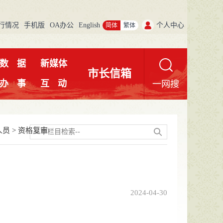
行情况
手机版
OA办公
English
个人中心
简体
繁体
数
据
新媒体
市长信箱
办
事
互
动
一网搜
人员
>
资格复审
2024-04-30