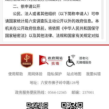
二、依申请公开
公民、法人或者其他组织（以下简称申请人）可申
请国家统计局六安调查队主动公开以外的政府信息。本
机关在公开政府信息前，将依照《中华人民共和国保守
国家秘密法》以及其他法律、法规和国家有关规定对拟
公开的政府信息进行审查。
（一）受理机构。
机构名称：国家统计局六安调查队办公室；办公地
址：六安市梅山南路凯旋国际广场10楼南区；办公时
间：上午8:00-12:00；下午14:30-17:30，节假日除外。；
使用帮助
用网体验
隐私保护
站点地图
我要纠错
邮政编码：237000；联系电话：0564—3378397；传真
地址：六安市佛子岭中路128号
号码：0564-3378397。
政务服务便民热线：0564-12345
邮编：237001
（二）申请内容。
申请人提出的政府信息公开申请应当真实载明下列
内容：