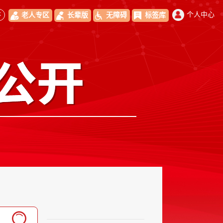
体
个人中心
老人专区
长辈版
无障碍
标签库