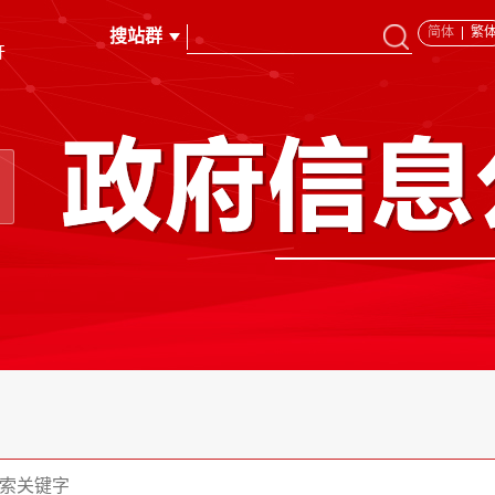
简体
繁
开