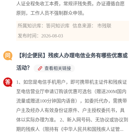
人证全程免收工本费，常规评残免费。办证遵循自愿
原则，工作人员不强制群众申领。
所属知识库：答问知识库
信息来源： 市残联
发布时间：2026-08-03
问
【利企便民】残疾人办理电信业务有哪些优惠或
活动？
查看相关链接
答
1、如您是电信手机用户，即可携带机主证件和残疾证
至电信营业厅申请订购该优惠可选包（赠送200M国内
流量或赠送100分钟国内语音），如委托代办，需携带
户主及经办人有效身份证原件、户主授权委托书，具
体以实际办理为准。 2、新入网号码、无协议或协议到
期的残疾人（限持有《中华人民共和国残疾人证管...