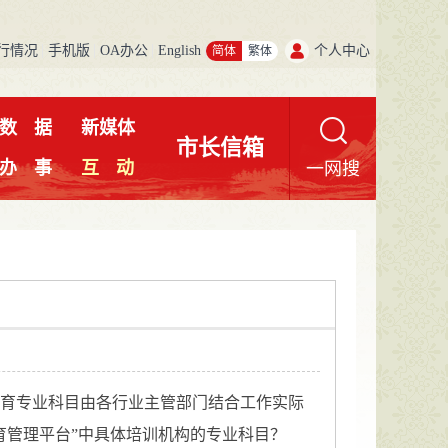
行情况
手机版
OA办公
English
个人中心
简体
繁体
数
据
新媒体
市长信箱
办
事
互
动
一网搜
续教育专业科目由各行业主管部门结合工作实际
育管理平台”中具体培训机构的专业科目？