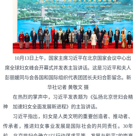
10月13日上午，国家主席习近平在北京国家会议中心出
席全球妇女峰会开幕式并发表主旨讲话。这是习近平和夫人
彭丽媛同与会各国和国际组织代表团团长夫妇合影留念。新
华社记者 黄敬文 摄
在热烈的掌声中，习近平发表题为《弘扬北京世妇会精
神 加速妇女全面发展新进程》的主旨讲话。
习近平指出，妇女是人类文明的重要创造者、推动者、
传承者，推进妇女事业发展是国际社会的共同责任。30年
前，北京世妇会确立“以行动谋求平等、发展与和平”的崇高