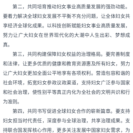
第二，共同培育推动妇女事业高质量发展的强劲动能。
要着力解决全球妇女发展不平衡不充分问题，让全体妇女共
享经济全球化成果。以科技创新赋能妇女事业高质量发展，
努力让广大妇女在世界现代化的大潮中人生出彩、梦想成
真。
第三，共同构建保障妇女权益的治理格局。要完善制度
和法律，让更多优质的健康和教育资源惠及所有妇女，努力
让广大妇女更加全面公平地享有各项权利。营造包容和谐的
社会环境，拓宽妇女参政议政渠道，支持妇女广泛参与国家
和社会治理，使性别平等真正内化为全社会的文明共识和行
为准则。
第四，共同书写促进全球妇女合作的崭新篇章。要支持
妇女担当时代责任，深度参与全球治理，共享治理成果。支
持联合国发挥核心作用，更多关注发展中国家妇女需求，为