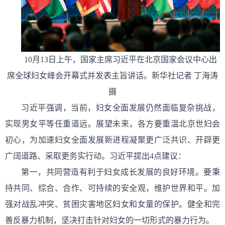
10月13日上午，国家主席习近平在北京国家会议中心出
席全球妇女峰会开幕式并发表主旨讲话。新华社记者 丁海涛
摄
习近平强调，当前，妇女全面发展仍然面临复杂挑战，
实现男女平等任重道远。展望未来，各方要重温北京世妇会
初心，为加速妇女全面发展新进程凝聚更广泛共识、开辟更
广阔道路、采取更务实行动。习近平提出4点建议：
第一，共同营造有利于妇女成长发展的良好环境。要秉
持共同、综合、合作、可持续的安全观，维护世界和平。加
强对战乱冲突、贫困灾害地区妇女和女童的保护。健全和完
善反暴力机制，坚决打击针对妇女的一切形式的暴力行为。