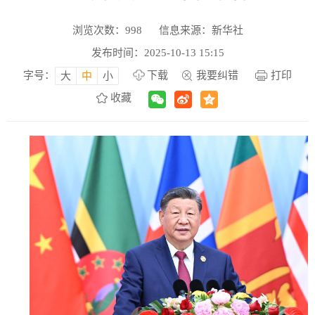
浏览次数：
998
信息来源：新华社
发布时间：2025-10-13 15:15
字号：
下载
我要纠错
打印
大
中
小
收藏