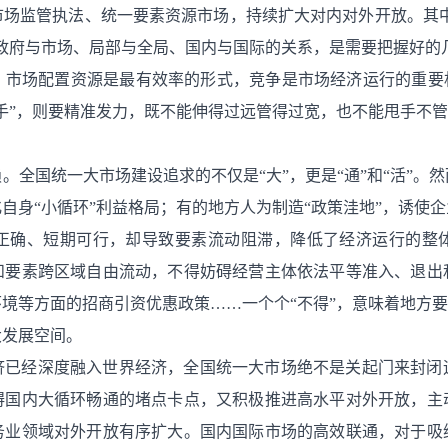
场监管执法、统一要素资源市场，持续扩大对内对外开放。其中
政府与市场、局部与全局、国内与国际的关系，是需要把握好的
。市场配置资源是最有效率的形式，竞争是市场经济运行的重要机
手”，则要精准发力，既不能伸得过远管得过宽，也不能甩手不管
。全国统一大市场建设追求的不仅是“大”，更是“通”和“活”。
自身“小循环”利益格局；有的地方人为制造“政策洼地”，诱使
正确、短期可行，却导致要素流动阻滞，降低了经济运行的整
和要素跨区域自由流动，不得妨碍经营主体依法平等准入、退出
境等方面的招商引资优惠政策……一个个“不得”，意味着地方要
大发展空间。
济已经深度融入世界经济，全国统一大市场绝不是关起门来封闭
碍国内大循环畅通的堵点卡点，又积极推进高水平对外开放，主
务业领域对外开放有序扩大。国内国际市场的高效联通，对于吸