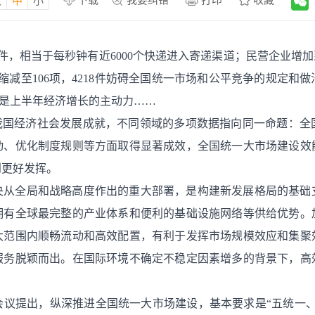
下载
我要纠错
打印
收藏
大
中
小
，相当于每秒钟有近6000个快递进入寄递渠道；民营企业增加到
缩减至106项，4218件妨碍全国统一市场和公平竞争的规定和做
费是上半年经济增长的主动力……
期我国经济社会发展成就，不同领域的多项数据指向同一命题：全
动、优化制度规则等方面取得显著成效，全国统一大市场建设效
到更好发挥。
央从全局和战略高度作出的重大部署，是构建新发展格局的基础
拥有全球最完整的产业体系和便利的基础设施网络等供给优势。
大范围内顺畅流动和高效配置，有利于发挥市场规模效应和集聚
服务脱颖而出。在国际环境不确定不稳定因素增多的背景下，高
会议提出，纵深推进全国统一大市场建设，基本要求是“五统一、