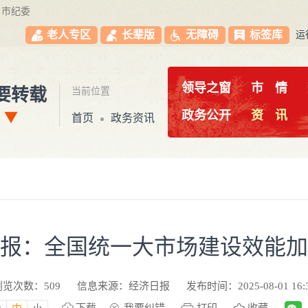
市纪委
老人专区
长辈版
无障碍
标签库
运
领导之窗
市
情
要转载
当前位置
政务公开
资
讯
首页
政务资讯
报：全国统一大市场建设效能加
浏览次数：
509
信息来源：经济日报
发布时间：2025-08-01 16: