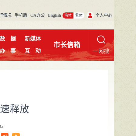
行情况
手机版
OA办公
English
个人中心
简体
繁体
数
据
新媒体
市长信箱
办
事
互
动
一网搜
速释放
32