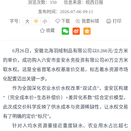
浏览次数：
350
信息来源：皖西日报
发布时间：2026-07-06 09:11
字号：
下载
我要纠错
打印
大
中
小
收藏
6月26日，安徽北海羽绒制品有限公司以0.266元/立方米
的单价，成功购入六安市金安水务投资有限公司40万立方米
取水权。这是全省首笔水权基准价交易，标志着水资源市场
化配置迈出关键一步。
作为全国深化农业水价水权改革“双试点”，金安区构建
“（完全成本价+生态补偿价）×差异化系数”综合定价模型，
此次成交价科学反映了供水成本与资源稀缺性，让水权交易
有了明确的定价“标尺”。
针对人均水资源量接近重度缺水、农业用水占比超七