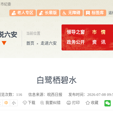
市纪委
老人专区
长辈版
无障碍
标签库
运
领导之窗
市
情
说六安
当前位置
政务公开
资
讯
首页
走进六安
白鹭栖碧水
浏览次数：
116
信息来源：皖西日报
发布时间：2026-07-08 09:
下载
我要纠错
打印
收藏
大
中
小