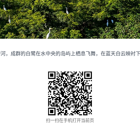
淠河，成群的白鹭在水中央的岛屿上栖息飞舞，在蓝天白云映衬
扫一扫在手机打开当前页