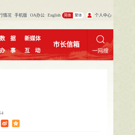
行情况
手机版
OA办公
English
个人中心
简体
繁体
数
据
新媒体
市长信箱
办
事
互
动
一网搜
54