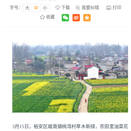
字号：
下载
我要纠错
打印
大
中
小
收藏
3月15日，裕安区城南镇桃湾村草木新绿，农田里油菜花