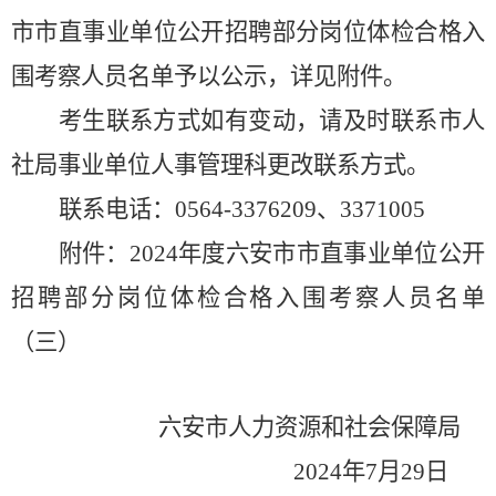
市市直事业单位公开招聘
部分
岗位
体检合格
入
围考察
人员名单
予以公示，详见附件。
考生联系方式如有变动，请及时联系市人
社局
事业单位人事管理科
更改联系方式。
联系电话：
0564-3376
209、3371005
附件：
202
4
年度六安市市直事业单位公开
招聘
部分
岗位体检合格
入围考察
人员名单
（
三
）
六安市人力资源和社会保障局
2024
年
7
月
29
日