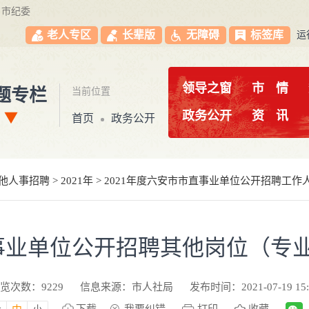
市纪委
老人专区
长辈版
无障碍
标签库
运
领导之窗
市
情
题专栏
当前位置
政务公开
资
讯
首页
政务公开
他人事招聘
>
2021年
>
2021年度六安市市直事业单位公开招聘工作
直事业单位公开招聘其他岗位（专
览次数：
9229
信息来源：市人社局
发布时间：2021-07-19 15: