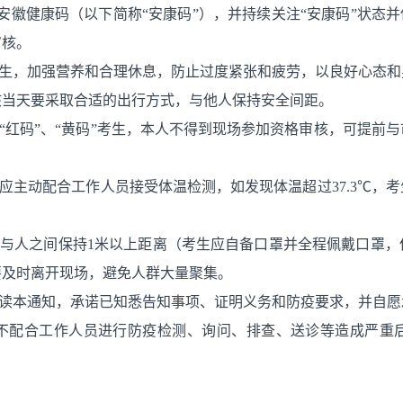
申领安徽健康码（以下简称“安康码”），并持续关注“安康码”状态
审核。
卫生，加强营养和合理休息，防止过度紧张和疲劳，以良好心态
核当天要采取合适的出行方式，与他人保持安全间距。
数“红码”、“黄码”考生，本人不得到现场参加资格审核，可提前
，应主动配合工作人员接受体温检测，如发现体温超过37.3℃，
人与人之间保持1米以上距离（考生应自备口罩并全程佩戴口罩
要及时离开现场，避免人群大量聚集。
阅读本通知，承诺已知悉告知事项、证明义务和防疫要求，并自
不配合工作人员进行防疫检测、询问、排查、送诊等造成严重