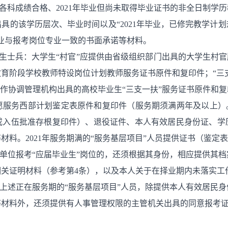
、各科成绩合格、2021年毕业但尚未取得毕业证书的非全日制学
具的该学历层次、毕业时间以及“2021年毕业，已修完教学计
业与报考岗位专业一致的书面承诺等材料。
大学生士兵：大学生“村官”应提供由省级组织部门出具的大学生村
育阶段学校教师特设岗位计划教师服务证书原件和复印件；“三支
工作协调管理机构出具的高校毕业生“三支一扶”服务证书原件和
愿服务西部计划鉴定表原件和复印件（服务期须满两年及以上）。
或入伍批准存根复印件）、退役证件、本人有效居民身份证、学
材料。2021年服务期满的“服务基层项目”人员提供证书（鉴定
作单位报考“应届毕业生”岗位的，还须根据其身份，相应提供其
关证明材料（参考第4条），以及本人关于在择业期内未落实工
及上述正在服务期的“服务基层项目”人员，除提供本人有效居民
等材料外，还须提供有人事管理权限的主管机关出具的同意报考