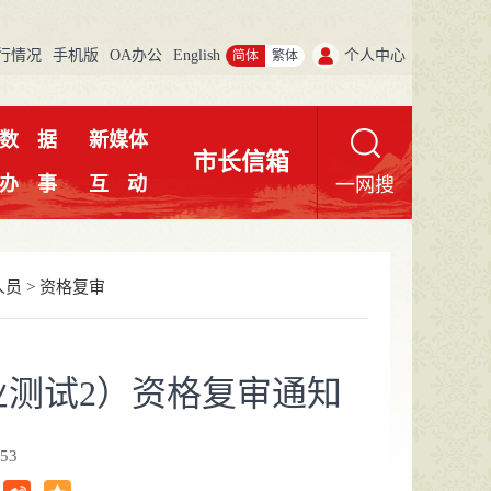
行情况
手机版
OA办公
English
个人中心
简体
繁体
数
据
新媒体
市长信箱
办
事
互
动
一网搜
人员
>
资格复审
业测试2）资格复审通知
53