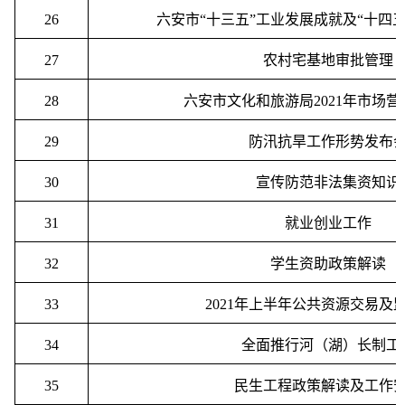
26
六安市
“
十三五
”
工业发展成就及
“
十四
27
农村宅基地审批管理
28
六安市文化和旅游局
2021
年市场营
29
防汛抗旱工作形势发布
30
宣传防范非法集资知识
31
就业创业工作
32
学生资助政策解读
33
2021
年上半年公共资源交易及
34
全面推行河（湖）长制工
35
民生工程政策解读及工作