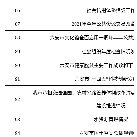
86
社会信用体系建设工作
87
2021
年全年公共资源交易及监
88
六安市文化馆全面启用一周年
——
公共
89
社会组织年度检查情况发
90
六安市健康脱贫主要工作成效和下
91
六安市
“
十四五
”
科技创新发
我市承担交通强国、农村公路管养体制改革试点
92
建设推进情况
93
水资源管理情况
94
六安市国土空间总体规划