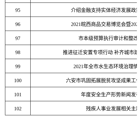
95
介绍金融支持实体经济发展政
96
2021
皖西商品交易博览会暨
202
97
市本级预算执行审计和整改
98
推进征迁安置专项行动
补齐城市建
99
2021
年全市水生态环境治理情
100
六安市巩固拓展脱贫攻坚成果工
101
年度安全生产形势新闻发
102
残疾人事业发展相关主