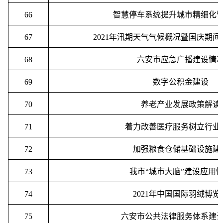
66
智慧停车系统提升城市精细化
67
2021
年汛期天气气候概况暨国庆期间
68
六安市应急广播建设情
69
数字公积金建设
70
养老产业发展政策解读
71
着力改善医疗服务
树立
行业
72
加强粮食仓储基础设施建
73
我市
“
城市大脑
”
建设应用
74
2021
年中国国际羽绒博览
75
六安市公共法律服务体系建