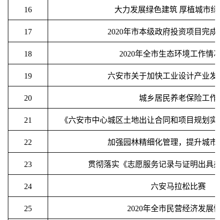
16
大力发展绿色建筑
厚植城市绿
17
2020
年市本级政府投资项目完成
18
2020
年全市生态环境工作情
19
六安市关于加快工业设计产业发
20
城乡居民养老保险工作
21
《六安市中心城区土地出让合同和项目规划实
22
加强园林精细化管理，提升城市
23
贯彻落实《志愿服务记录与证明出具
24
六安马拉松比赛
25
2020
年全市民营经济发展