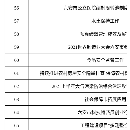
56
六安市公立医院编制周转池制度
57
水土保持工作
58
预算绩效管理成效及展
59
2021
世界制造业大会六安市参
60
食品安全监管工作
61
持续推进农村房屋安全隐患排查
保障农村群
62
2021
上半年大气污染防治综合治理攻
63
社会保障卡拓展应用
64
六安市科技特派员创业行
65
工程建设项目
“
多测整合