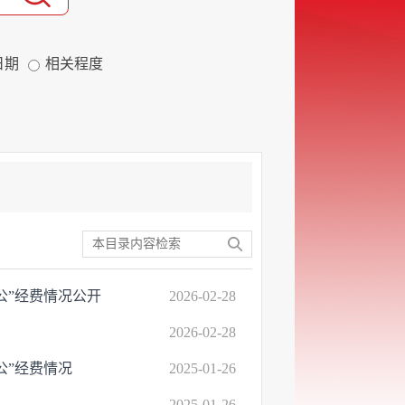
日期
相关程度
公”经费情况公开
2026-02-28
2026-02-28
公”经费情况
2025-01-26
2025-01-26