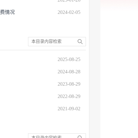
经费情况
2024-02-05
2025-08-25
2024-08-28
2023-08-29
2022-08-29
2021-09-02