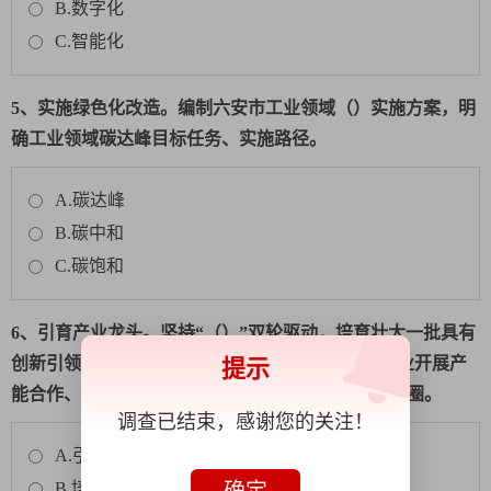
B.数字化
C.智能化
5、实施绿色化改造。编制六安市工业领域（）实施方案，明
确工业领域碳达峰目标任务、实施路径。
A.碳达峰
B.碳中和
C.碳饱和
6、引育产业龙头。坚持“（）”双轮驱动，培育壮大一批具有
创新引领力、生态主导力的链主企业，带动中小企业开展产
提示
能合作、供需配套，打造“龙头企业+配套企业”生态圈。
调查已结束，感谢您的关注！
A.引进＋改造
确定
B.培育＋引进