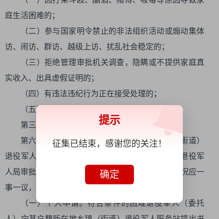
庭生活困难的；
（二）参与国家明令禁止的非法组织活动或煽动集体
访、闹访、群访、越级上访、扰乱社会稳定的；
（三）拒绝管理审批机关调查，隐瞒或不提供家庭真
实收入、出具虚假证明的；
（四）有违法违纪行为正在接受处理的；
（五）依法依规认定的其他不予帮扶的人员。
提示
第三章 申报程序和资金发放
第六条 一般情况下，按照“个人申请、乡镇（街道）
征集已结束，感谢您的关注！
退役军人服务站初审、县级退役军人部门审核、市退役军
人局审批”的程序进行申报、统一帮扶。特殊紧急情况应一
确定
事一议，先行帮扶后履行手续。
（一）个人申请。符合条件的困难退役军人（委托
人）向其户籍所在地乡镇（街道）退役军人服务站提出书