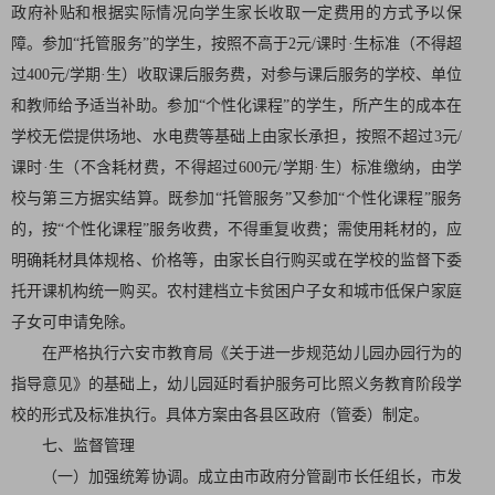
政府补贴和根据实际情况向学生家长收取一定费用的方式予以保
障。参加“托管服务”的学生，按照不高于2元/课时·生标准（不得超
过400元/学期·生）收取课后服务费，对参与课后服务的学校、单位
和教师给予适当补助。参加“个性化课程”的学生，所产生的成本在
学校无偿提供场地、水电费等基础上由家长承担，按照不超过3元/
课时·生（不含耗材费，不得超过600元/学期·生）标准缴纳，由学
校与第三方据实结算。既参加“托管服务”又参加“个性化课程”服务
的，按“个性化课程”服务收费，不得重复收费；需使用耗材的，应
明确耗材具体规格、价格等，由家长自行购买或在学校的监督下委
托开课机构统一购买。农村建档立卡贫困户子女和城市低保户家庭
子女可申请免除。
在严格执行六安市教育局《关于进一步规范幼儿园办园行为的
指导意见》的基础上，幼儿园延时看护服务可比照义务教育阶段学
校的形式及标准执行。具体方案由各县区政府（管委）制定。
七、监督管理
（一）加强统筹协调。成立由市政府分管副市长任组长，市发