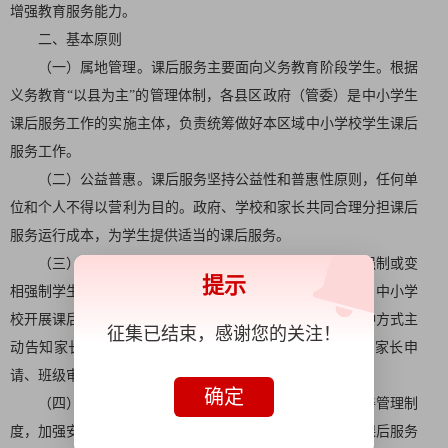
增强教育服务能力。
二、基本原则
（一）属地管理。课后服务主要面向义务教育阶段学生。根据
义务教育“以县为主”的管理体制，各县区政府（管委）是中小学生
课后服务工作的实施主体，负责统筹做好本区域中小学校学生课后
服务工作。
（二）公益普惠。课后服务坚持公益性和普惠性原则，任何单
位和个人不得以营利为目的。政府、学校和家长共同合理分担课后
服务运行成本，为学生提供适当的课后服务。
（三）自愿参与。中小学生自愿参加课后服务，不得强制或变
提示
相强制学生参加，严禁以任何方式拒绝有需求的学生参加。中小学
校开展课后服务工作，需事先充分征求家长意见，通过多种方式主
征集已结束，感谢您的关注！
动告知家长服务方式、服务内容、安全保障措施等，建立家长申
请、班级审核、学校统一实施的工作机制。
确定
（四）安全有序。各中小学校严格落实安全责任，完善管理制
度，加强安全教育和管理，强化课后服务经费管理，确保课后服务