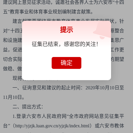
建议网上意见征求活动，诚邀社会各界人士为六安市“十四
五”教育事业和体育事业规划编制建言献策。
建言献策要围绕我市教育体育事业发展实际现状，针
提示
对“十四五”期间教育体育事业的发展方向、教育资源整合
和设施建设等主题，提出意见和建议，各抒己见，集思广
征集已结束，感谢您的关注！
益，促进我市“十四五”教育体育事业发展规划编制工作更
切合实际、谋划长远，把人民对教育体育事业发展的期望
确定
做稳、做扎实。
现将有关事宜公告如下：
一、征询意见和建议的起止时间：2020年10月10日至
11月10日。
二、提出方式：
1.登录六安市人民政府网“全市政府网站意见征集平
台”（http://yjzjk.luan.gov.cn/yjzjk/index.html）或六安市教体