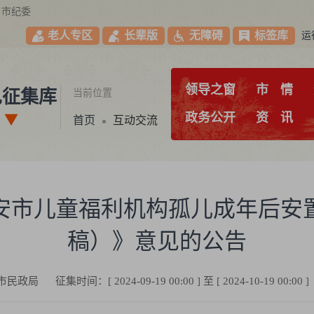
市纪委
老人专区
长辈版
无障碍
标签库
运
领导之窗
市
情
见征集库
当前位置
政务公开
资
讯
首页
互动交流
安市儿童福利机构孤儿成年后安
稿）》意见的公告
市民政局
征集时间：[ 2024-09-19 00:00 ] 至 [ 2024-10-19 00:00 ]