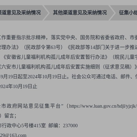
渠道意见及采纳情况
其他渠道意见及采纳情况
征集小
工作重要指示批示精神，落实党中央、国务院和省委省政府、市
理办法》（民政部令第63号）《民政部等14部门关于进一步
号）《安徽省儿童福利机构孤儿成年后安置暂行办法》（皖民儿童字
《六安市儿童福利机构孤儿成年后安置实施细则（征求意见稿）
9月19日起至2024年10月19日止。社会公众可通过电话、邮
024年10月19日止
意见征集平台”（https://www.luan.gov.cn/hdjl/
.html）留言；
中心5号楼415室 邮编：237000
@163.com