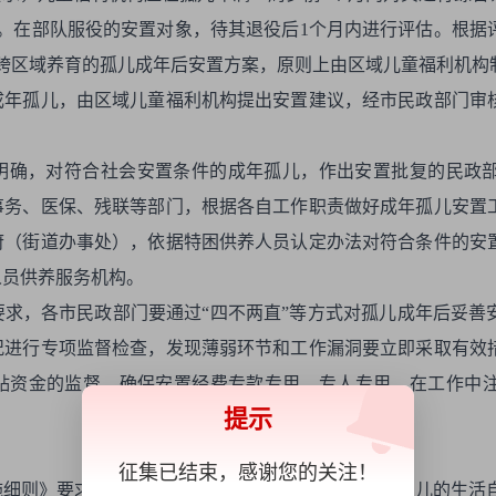
。在部队服役的安置对象，待其退役后1个月内进行评估。根据
跨区域养育的孤儿成年后安置方案，原则上由区域儿童福利机构
成年孤儿，由区域儿童福利机构提出安置建议，经市民政部门审
明确，对符合社会安置条件的成年孤儿，作出安置批复的民政
事务、医保、残联等部门，根据各自工作职责做好成年孤儿安置
府（街道办事处），依据特困供养人员认定办法对符合条件的安
人员供养服务机构。
求，各市民政部门要通过“四不两直”等方式对孤儿成年后妥善
况进行专项监督检查，发现薄弱环节和工作漏洞要立即采取有效
贴资金的监督，确保安置经费专款专用、专人专用。在工作中
提示
征集已结束，感谢您的关注！
施细则》要求，儿童福利机构在规定的期限内，根据孤儿的生活