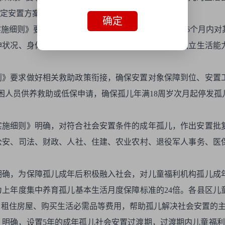
制定安置方案，细化安置举措。
确定
施细则》要求，儿童福利机构应在孤儿年满18周岁前6个月内
神状况、身体状况等进行综合评估，明确了具备一定独立生活能
则》要求做好相关救助政策衔接，确保安置对象保障到位、安置
困人员供养救助或低保申请，确保孤儿年满18周岁次月起停发
实施细则》明确，对符合社会安置条件的成年孤儿，作出安置批
公安、司法、财政、人社、住建、农业农村、退役军人事务、医
明确，为保障孤儿成年后积极融入社会，对儿童福利机构孤儿成
上年度集中养育孤儿基本生活月度保障标准的24倍。各县区儿
、租住房屋、购买生活必需品等费用，帮助孤儿解决社会安置的
明确，设置5年的成年孤儿社会安置过渡期，过渡期内儿童福利