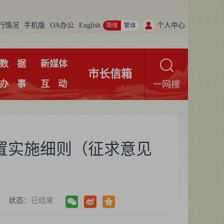
行情况
手机版
OA办公
English
个人中心
简体
繁体
数
据
新媒体
市长信箱
办
事
互
动
一网搜
置实施细则（征求意见
状态：
已结束