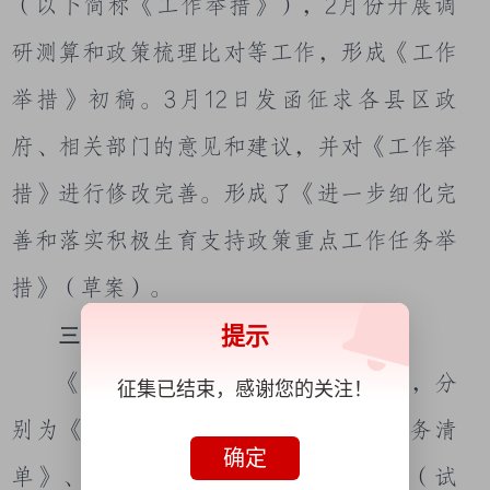
（以下简称《工作举措》），
2
月份开展调
研测算和政策梳理比对等工作，形成《工作
举措》初稿。
3
月
12
日发函征求各县区政
府、相关部门的意见和建议，并对《工作举
措》进行修改完善。形成了《进一步细化完
善和落实积极生育支持政策重点工作任务举
措》（草案）。
三、主要内容
提示
《工作举措》共分正文及两个附件，分
征集已结束，感谢您的关注！
别为《积极生育支持政策重点工作任务清
确定
单》、《六安市生育补贴实施方案》（试