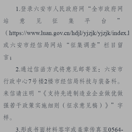
1.
登录六安市人民政府网“全市政府网
站意见征集平台”
（
https://www.luan.gov.cn/hdjl/yjzjk/yjzjk/index.h
或六安市经信局网站“征集调查”栏目
留
言；
2.
通过信函方式将意见邮寄至：六安市
行政中心
7
号楼
2
楼市经信局科技与装备科。
来信请注明“《支持先进制造业企业做优做
强若干政策实施细则（征求意见稿）》”字
样。
3.
形成书面材料签字或盖章传真至
0564-