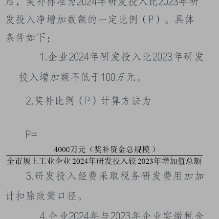
后，奖补标准为
2024
年研发投入比
2023
年研
发投入净增加数额的一定比例（
P
）。具体
条件如下：
1.
企业
2024
年研发投入比
2023
年研发
投入
增加额不低于
100
万元。
2.
奖补比例（
P
）计算方法为
P=
3.
研发投入经费采取税务研发费用加加
计扣除政策口径。
4.
企业
2024
年与
2023
年企业实缴税金