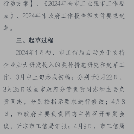
行动方案】、《
2024
年全市工业强市工作要
点》、
2024
年市政府工作报告等文件要求起
草。
三、起草过程
2024
年
1
月初，市工信局启动关于支持
企业加大研发投入的奖补措施研究和起草工
作，
3
月中上旬形成初稿；分别于
3
月
22
日、
3
月
25
日送呈市政府分管负责同志和主要负
责同志，分别按指示要求进行修改；
4
月
8
日，市政府主要负责同志主持召开专题会
议，听取市工信局汇报；
4
月
9
日，市工信局