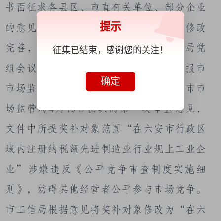
书面征求各县区、市直有关单位、部分企业
提示
的意见建议。后根据各方反馈意见进行修改
完善，形成送审稿；
4
月
17
日，市工信局党
征集已结束，感谢您的关注！
组会议审议通过评估报告。
4
月
18
日，报市
确定
市场监管局进行公平竞争性审查，根据市市
场监管局
4
月
19
日出具的第一次审查意见，
文件中所提奖补对象范围“在六安市行政区
域内注册纳税额先进制造业行业规上工业企
业”涉嫌违反《公平竞争审查制度实施细
则》，妨碍其他经营者公平参与市场竞争。
市工信局根据意见将奖补对象修改为“
在六