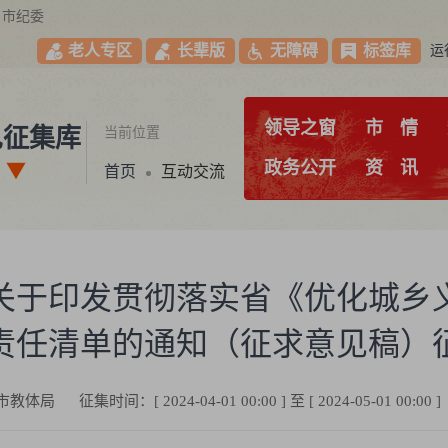
市纪委
老人专区
长辈版
无障碍
标签库
运
领导之窗
市
情
见征集库
当前位置
政务公开
资
讯
首页
互动交流
关于印发贯彻落实省《优化城乡
责任清单的通知（征求意见稿）
市教体局
征集时间：[ 2024-04-01 00:00 ] 至 [ 2024-05-01 00:00 ]