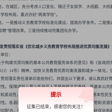
任务，在城区，充分考虑人口变化、随迁子女就学、大班额、大
学校布局，重点办好“两类学校”。
任务，一是推动义务教育学校标准化建设，提高办学条件。二是
校聘”管理改革。三是持续推动完集团化办学。
发贯彻落实省《优化城乡义务教育学校布局推进优质均衡
发展
》
关单位：
关于构建优质均衡的基本公共教育服务体系的意见》和《省政府
023〕14号）精神，加快义务教育优质均衡发展和城乡一体化
市贯彻落实责任清单印发给你们，并提出以下要求，请认真抓好
觉性。保障适龄儿童少年就近入学是政府法定责任，是基本公共
提示
性和紧迫性，把优化布局工作作为一项重大政治任务和根本性民
对性。各县区各部门要立足实际，认真研判人口发展趋势和资源
征集已结束，感谢您的关注！
密切配合，形成工作合力。切实提高工作的针对性，抓好优化布