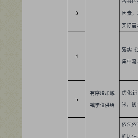
各县区
3
因素，
实际需
落实《
4
集中流
优化新
有序增加城
5
米，初
镇学位供给
依法依
的居住