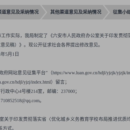
渠道意见及采纳情况
其他渠道意见及采纳情况
征集小
市工作实际，我局制定了《六安市人民政府办公室关于印发贯彻
求意见稿）》。现公开征求社会各界提出修改意见。
4年5月1日
平台”（https://www.luan.gov.cn/hdjl/yjzjk/yjz
.cn/hdjl/yjzj/index.html）留言；
中心4号楼214室，邮编：237000；
52518@qq.com。
公室关于印发贯彻落实省〈优化城乡义务教育学校布局推进优质
系方式。