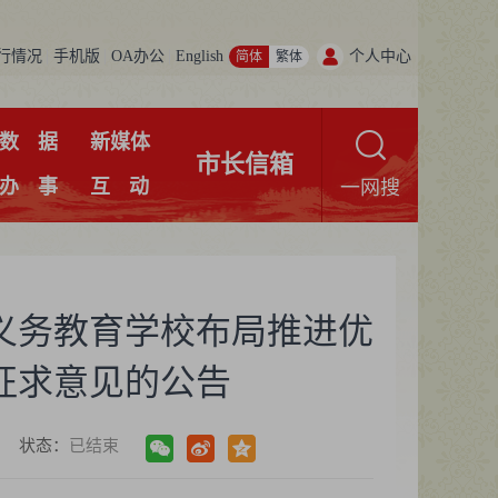
行情况
手机版
OA办公
English
个人中心
简体
繁体
数
据
新媒体
市长信箱
办
事
互
动
一网搜
义务教育学校布局推进优
征求意见的公告
状态：
已结束