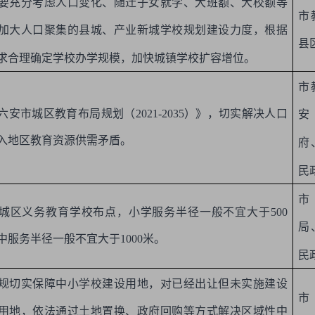
要充分考虑人口变化、随迁子女就学、大班额、大校额等
市
加大人口聚集的县城、产业新城学校规划建设力度，根据
县
求合理确定学校办学规模，加快城镇学校扩容增位。
市
六安市城区教育布局规划（
2021-2035
）》，切实解决人口
安
入地区教育资源供需矛盾。
府
民
市
城区义务教育学校布点，小学服务半径一般不宜大于
500
局
中服务半径一般不宜大于
1000
米。
民
规切实保障中小学校建设用地，对已经出让但未实施建设
市
用地，依法通过土地置换、政府回购等方式解决区域性中