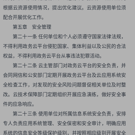
根据云资源使用情况，提出优化建议。云资源使用单位须
配合开展优化工作。
第五章 安全管理
第二十一条 任何单位和个人必须遵守国家法律法规，
不得利用政务云平台侵犯国家、集体利益以及公民的合法
权益，不得利用政务云平台从事违法犯罪活动。
第二十二条 云主管部门对政务云平台的安全负责，并
会同网信和公安部门定期开展政务云平台及云应用系统安
全检查工作，对发现的安全风险问题督促相关单位及时整
改。云技术保障部门定期组织开展应急演练，做好安全事
件的应急响应。
第二十三条 使用单位对所属信息系统安全负责，安排
专人负责应用系统管理、安全保密和安全审计，明确应用
系统的信息安全等级保护级别，并按照相应级别开展安全