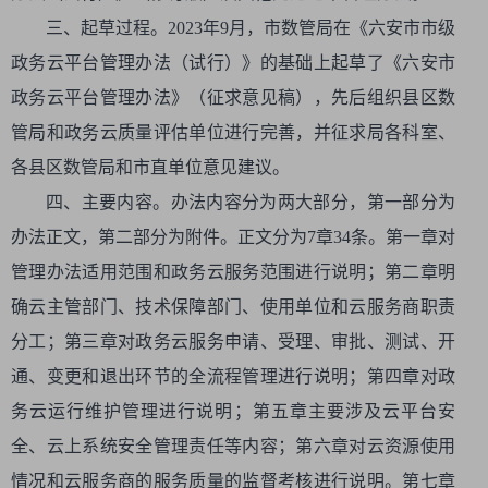
三、起草过程。2023年9月，市数管局在《六安市市级
政务云平台管理办法（试行）》的基础上起草了《六安市
政务云平台管理办法》（征求意见稿），先后组织县区数
管局和政务云质量评估单位进行完善，并征求局各科室、
各县区数管局和市直单位意见建议。
四、主要内容。办法内容分为两大部分，第一部分为
办法正文，第二部分为附件。正文分为7章34条。第一章对
管理办法适用范围和政务云服务范围进行说明；第二章明
确云主管部门、技术保障部门、使用单位和云服务商职责
分工；第三章对政务云服务申请、受理、审批、测试、开
通、变更和退出环节的全流程管理进行说明；第四章对政
务云运行维护管理进行说明；第五章主要涉及云平台安
全、云上系统安全管理责任等内容；第六章对云资源使用
情况和云服务商的服务质量的监督考核进行说明。第七章