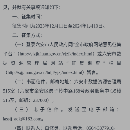
见，并就有关事项通知如下：
一、征集时间：
征集时间为2023年12月11日至2024年1月10日。
二、征集方式：
（一）登录六安市人民政府网“全市政府网站意见征集
平台”（http://yjzjk.luan.gov.cn/yjzjk/index.html）或六安市数
据资源管理局网站“征集调查”栏目
（http://sgj.luan.gov.cn/hdjl/yjzj/index.html）留言。
（二）书面信件。邮寄地址：六安市数据资源管理局
515室（六安市金安区佛子岭中路168号政务服务中心5楼
515室，邮编：237000）。
（三）电子信件。发送至电子邮箱：
lassjj_aqk@163.com。
（四）联系人：白修灵，联系电话：0564-3377910。