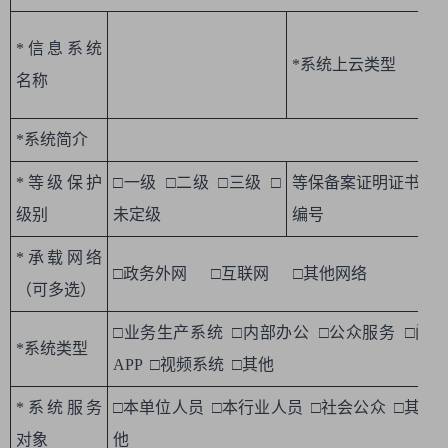
□
*信息系统
*系统上云类型
迁
名称
房
*系统简介
*等级保护
□一级 □二级 □三级 □
等保备案证明证书
级别
未定级
编号
*承载网络
□政务外网 □互联网 □其他网络
（可多选）
□业务生产系统 □内部办公 □公众服务 □门户
*系统类型
APP □视频系统 □其他
*系统服务
□本单位人员 □本行业人员 □社会公众 □其
*
对象
他
象