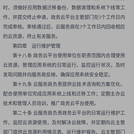
时，须做好应用数据迁移备份、数据清理和系统下线等工
作，并提交终止申请，政务云平台主管部门在5个工作日内
完成审核。审核通过后，云服务商在3个工作日内回收相应
的云资源，终止有关服务。
第四章 运行维护管理
第十八条 政务云平台使用单位在职责范围内合理使用
云资源，管理应用系统的日常运行，监控运行状况，及时
发现问题并向服务商反映，确保应用系统安全稳定。
第十九条 云服务商负责提供云技术咨询和方案优化，
配合使用单位完成应用系统上线和迁移工作；定期主办云
技术和管理人员培训，推广政务云平台使用。
第二十条 云服务商负责政务云平台的日常运行维护工
作，监控云资源使用，及时解决云故障，并定期向云主管
部门提供云资源利用情况表、运行维护报告。云主管部门