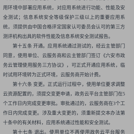
用环境中部署应用系统，对应用系统进行功能、性能及安
全测试；信息系统安全等级保护三级以上的重要应用系
统，须提供由中国合格评定国家认可委员会认可的第三方
测评机构出具的软件性能及信息系统安全测试报告。
第十五条 开通。应用系统通过测试的，经云主管部门
同意，使用单位、云服务商和云主管部门签订《六安市政
务云管理使用服务三方协议》，可正式开通应用系统，临
时试用环境转为正式环境，云服务商开始计费。
第十六条 变更。正式运行过程中，使用单位要求调整
云资源配置的，须提交变更申请，政务云平台主管部门在5
个工作日内完成变更审批。审批通过的，云服务商在3个工
作日内完成变更。涉及重大变更的，须重新提交本办法第
十条中的有关材料，应用系统通过性能和安全测试。
第十七条 退出。使用单位不再使用政务云平台服务