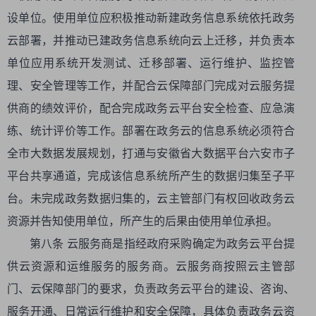
设单位。使用单位应积极推动新建政务信息系统依托政务
云部署，并推动已建政务信息系统向云上迁移，并负责本
单位应用系统开发测试、迁移部署、运行维护、监控管
理、安全管理等工作，并配合云保障部门完成对云服务提
供商的绩效评价，配合完成政务云平台安全检查、应急演
练、统计评价等工作。部署在政务云的信息系统必须符合
全市大数据发展规划，打通与安徽省大数据平台六安市子
平台共享通道，完成该信息系统所产生的数据归集至子平
台。未完成政务数据归集的，云主管部门有权回收政务云
资源并告知使用单位，所产生的后果由使用单位承担。
第八条 云服务商是指经政府采购确定为政务云平台提
供云资源和运维服务的服务商。云服务商按照云主管部
门、云保障部门的要求，负责政务云平台的建设、咨询、
服务开通、日常运行维护和安全保障，具体负责政务云资