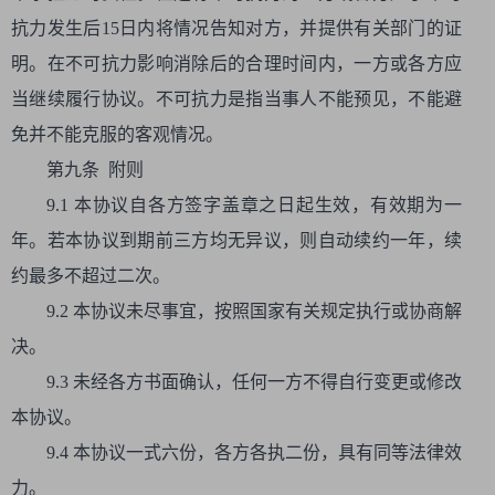
抗力发生后15日内将情况告知对方，并提供有关部门的证
明。在不可抗力影响消除后的合理时间内，一方或各方应
当继续履行协议。不可抗力是指当事人不能预见，不能避
免并不能克服的客观情况。
第九条 附则
9.1 本协议自各方签字盖章之日起生效，有效期为一
年。若本协议到期前三方均无异议，则自动续约一年，续
约最多不超过二次。
9.2 本协议未尽事宜，按照国家有关规定执行或协商解
决。
9.3 未经各方书面确认，任何一方不得自行变更或修改
本协议。
9.4 本协议一式六份，各方各执二份，具有同等法律效
力。