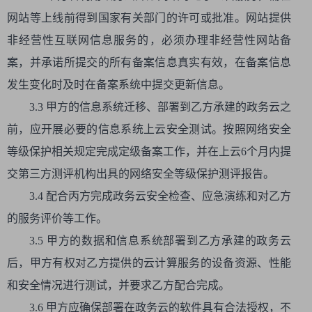
网站等上线前得到国家有关部门的许可或批准。网站提供
非经营性互联网信息服务的，必须办理非经营性网站备
案，并承诺所提交的所有备案信息真实有效，在备案信息
发生变化时及时在备案系统中提交更新信息。
3.3 甲方的信息系统迁移、部署到乙方承建的政务云之
前，应开展必要的信息系统上云安全测试。按照网络安全
等级保护相关规定完成定级备案工作，并在上云6个月内提
交第三方测评机构出具的网络安全等级保护测评报告。
3.4 配合丙方完成政务云安全检查、应急演练和对乙方
的服务评价等工作。
3.5 甲方的数据和信息系统部署到乙方承建的政务云
后，甲方有权对乙方提供的云计算服务的设备资源、性能
和安全情况进行测试，并要求乙方配合完成。
3.6 甲方应确保部署在政务云的软件具有合法授权，不