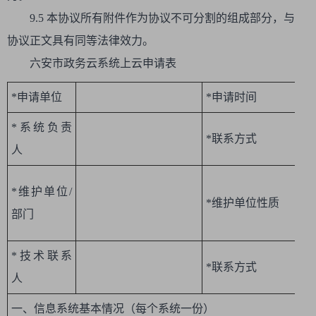
9.5 本协议所有附件作为协议不可分割的组成部分，与
协议正文具有同等法律效力。
六安市政务云系统上云申请表
*申请单位
*申请时间
*系统负责
*联系方式
人
□
*维护单位/
*维护单位性质
门
部门
单
*技术联系
*联系方式
人
一、信息系统基本情况（每个系统一份）