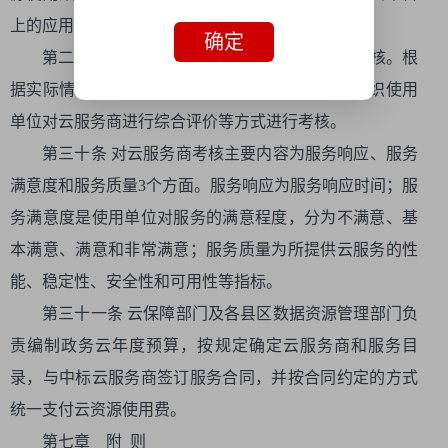
上的应用系统安全状况。
确定
第二十九条 云主管部门组织对云服务商进行考核。根
据实际情况引入第三方机构进行服务质量评估，组织使用
单位对云服务商进行综合评价等方式进行考核。
第三十条 对云服务商考核主要内容为服务响应、服务
满意度和服务质量3个方面。服务响应为服务响应时间；服
务满意度是使用单位对服务的满意程度，分为不满意、基
本满意、满意和非常满意；服务质量为所提供云服务的性
能、稳定性、安全性和可用性等指标。
第三十一条 云保障部门及各县区数据资源管理部门负
责编制政务云年度预算，按规定确定云服务商和服务目
录，与中标云服务商签订服务合同，并按合同约定的方式
统一支付云资源使用费。
第七章 附 则