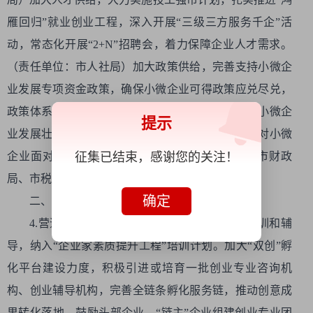
雁回归”就业创业工程，深入开展“三级三方服务千企”活
动，常态化开展“2+N”招聘会，着力保障企业人才需求。
（责任单位：市人社局）加大政策供给，完善支持小微企
业发展专项资金政策，确保小微企业可得政策应兑尽兑，
政策体系更加完善、扶持力度不降。汇总编发支持小微企
提示
业发展壮大的税费优惠政策清单及相关指引，做好对小微
征集已结束，感谢您的关注！
企业面对面宣传解读。（责任单位：市经信局、市财政
局、市税务局）
确定
二、重点任务
4.营造创业创新氛围。加大对小微企业创业培训和辅
导，纳入“企业家素质提升工程”培训计划。加大“双创”孵
化平台建设力度，积极引进或培育一批创业专业咨询机
构、创业辅导机构，完善全链条孵化服务链，推动创意成
果转化落地。鼓励头部企业、“链主”企业组建创业专业团