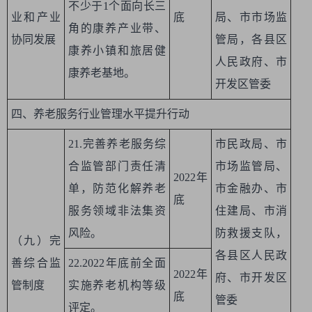
不少于1个面向长三
业和产业
底
局、市市场监
角的康养产业带、
协同发展
管局，各县区
康养小镇和旅居健
人民政府、市
康养老基地。
开发区管委
四、养老服务行业管理水平提升行动
21.完善养老服务综
市民政局、市
合监管部门责任清
市场监管局、
2022年
单，防范化解养老
市金融办、市
底
服务领域非法集资
住建局、市消
风险。
防救援支队，
（九）完
各县区人民政
善综合监
22.2022年底前全面
2022年
府、市开发区
管制度
实施养老机构等级
底
管委
评定。