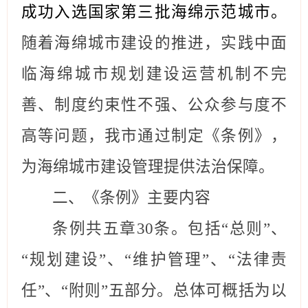
成功入选国家第
三
批海绵示范城市。
随着海绵城市建设的推进，实践中面
临海绵城市规划建设运营机制不完
善、制度约束性不强、公众参与度不
高等问题，我市
通过制定
《条例》，
为海绵城市建设管理提供法治保障。
二、《条例》主要内容
条例共
五
章
30
条。包括
“总则”、
“规划
建设
”、“
维护
管理
”
、
“法律责
任”、“附则”
五
部分。
总体可概括为以