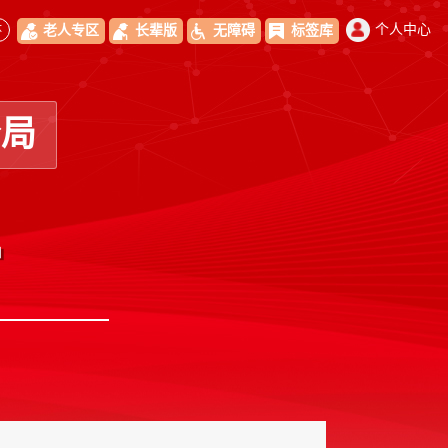
体
个人中心
老人专区
长辈版
无障碍
标签库
分局