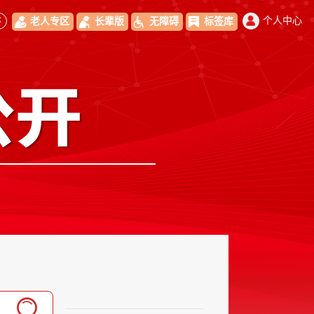
体
个人中心
老人专区
长辈版
无障碍
标签库