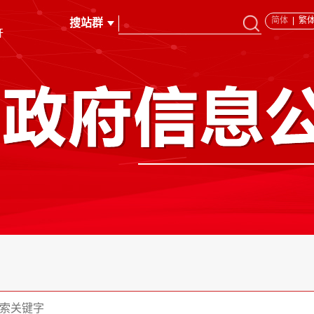
简体
繁
开